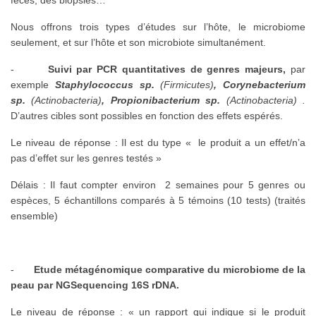
fèces, des biopsies…
Nous offrons trois types d’études sur l’hôte, le microbiome
seulement, et sur l’hôte et son microbiote simultanément.
-
Suivi par PCR quantitatives de genres majeurs,
par
exemple
Staphylococcus sp.
(Firmicutes)
, Corynebacterium
sp.
(Actinobacteria)
, Propionibacterium sp.
(Actinobacteria) .
D’autres cibles sont possibles en fonction des effets espérés.
Le niveau de réponse : Il est du type « le produit a un effet/n’a
pas d’effet sur les genres testés »
Délais : Il faut compter environ 2 semaines pour 5 genres ou
espèces, 5 échantillons comparés à 5 témoins (10 tests) (traités
ensemble)
-
Etude métagénomique comparative du microbiome de la
peau par NGSequencing 16S rDNA.
Le niveau de réponse : « un rapport qui indique si le produit